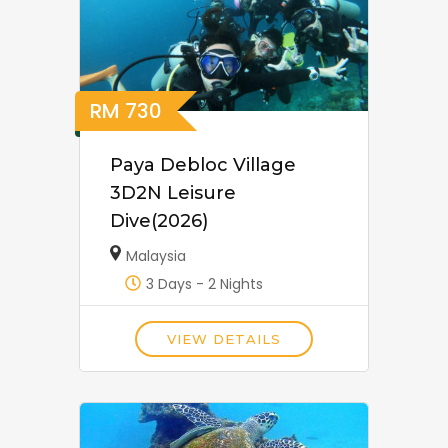
RM
730
Paya Debloc Village
3D2N Leisure
Dive(2026)
Malaysia
3 Days - 2 Nights
VIEW DETAILS